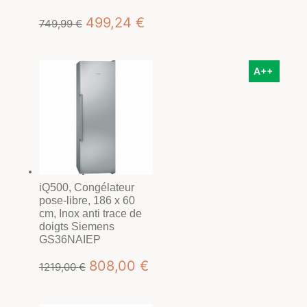
Le
Le
499,24
€
749,99
€
prix
prix
initial
actuel
A++
était :
est :
749,99 €.
499,24 €.
iQ500, Congélateur
pose-libre, 186 x 60
cm, Inox anti trace de
doigts Siemens
GS36NAIEP
Le
Le
808,00
€
1219,00
€
prix
prix
initial
actuel