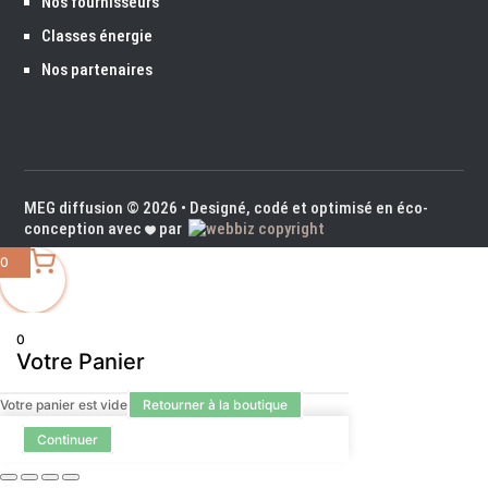
Nos fournisseurs
Classes énergie
Nos partenaires
MEG diffusion
© 2026 • Designé, codé et optimisé en éco-
conception avec
par
0
0
Votre Panier
Votre panier est vide
Retourner à la boutique
Continuer