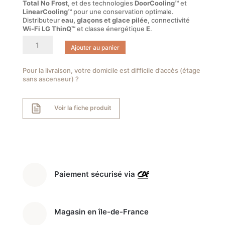
Total No Frost
, et des technologies
DoorCooling™
et
LinearCooling™
pour une conservation optimale.
Distributeur
eau, glaçons et glace pilée
, connectivité
Wi-Fi LG ThinQ™
et classe énergétique
E
.
quantité
Ajouter au panier
de
LG
GMG960EVEE
Pour la livraison, votre domicile est difficile d’accès (étage
sans ascenseur) ?
Réfrigérateur
multi-
portes
Voir la fiche produit
InstaView
Craft
Ice
638
L
Paiement sécurisé via
Magasin en île-de-France