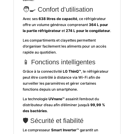
🧑‍🍳 Confort d’utilisation
Avec ses
638 litres de capacité
, ce réfrigérateur
offre un volume généreux comprenant
364 L pour
la partie réfrigérateur
et
274 L pour le congélateur
.
Les compartiments et clayettes permettent
d’organiser facilement les aliments pour un accès
rapide au quotidien.
📱 Fonctions intelligentes
Grâce à la connectivité
LG ThinQ™
, le réfrigérateur
peut être contrôlé à distance via Wi-Fi afin de
surveiller les paramètres et gérer certaines
fonctions depuis un smartphone.
La technologie
UVnano™
assainit l’embout du
distributeur d’eau afin d’éliminer jusqu’à
99,99 %
des bactéries
.
🛡️ Sécurité et fiabilité
Le compresseur
Smart Inverter™
garantit un