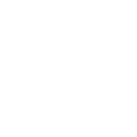
Cuisines design
mesure
Avec les marques PEDINI & Discac – Élégance, 