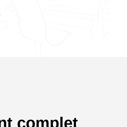
e
t complet