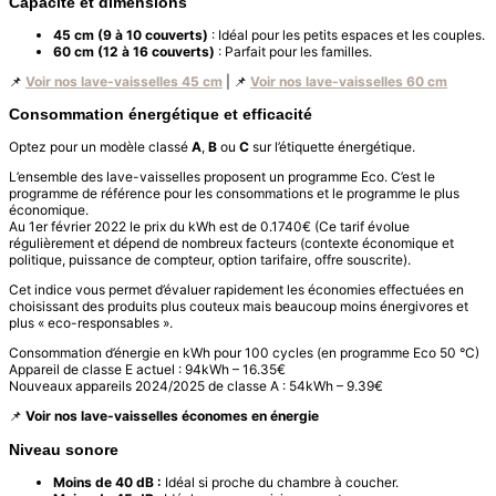
Capacité et dimensions
45 cm (9 à 10 couverts)
: Idéal pour les petits espaces et les couples.
60 cm (12 à 16 couverts)
: Parfait pour les familles.
📌
Voir nos lave-vaisselles 45 cm
| 📌
Voir nos lave-vaisselles 60 cm
Consommation énergétique et efficacité
Optez pour un modèle classé
A
,
B
ou
C
sur l’étiquette énergétique.
L’ensemble des lave-vaisselles proposent un programme Eco. C’est le
programme de référence pour les consommations et le programme le plus
économique.
Au 1er février 2022 le prix du kWh est de 0.1740€ (Ce tarif évolue
régulièrement et dépend de nombreux facteurs (contexte économique et
politique, puissance de compteur, option tarifaire, offre souscrite).
Cet indice vous permet d’évaluer rapidement les économies effectuées en
choisissant des produits plus couteux mais beaucoup moins énergivores et
plus « eco-responsables ».
Consommation d’énergie en kWh pour 100 cycles (en programme Eco 50 °C)
Appareil de classe E actuel : 94kWh – 16.35€
Nouveaux appareils 2024/2025 de classe A : 54kWh – 9.39€
📌
Voir nos lave-vaisselles économes en énergie
Niveau sonore
Moins de 40 dB :
Idéal si proche du chambre à coucher.