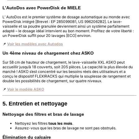
L’AutoDos avec PowerDisk de MIELE
L’ AutoDos est le premier système de dosage automatique au monde avec
PowerDisk intégré [Brevet : EP 2850990B1, US 9962062B2]. Le lave-
vaisselle et sa poudre granulée deviennent ainsi un système parfaitement
adapté – le dosage idéal intervient au bon moment. Profitez de votre liberté :
un PowerDisk suffit pour 20 lavages [ECO] environ.
📌
Voir les modèles avec Autodos
Un 4ème niveau de chargement chez ASKO
Sur 58 cm de hauteur de chargement, le lave-vaisselle XXL ASKO peut
accueillir jusqu’à 18 couverts, soit 205 pièces. La capacité la plus élevée du
marché ! ASKO s’est concentré sur les besoins réels des utilisateurs et a
conçu le dispositif FLEXIRACKS qui multiplie la souplesse de rangement et
double les possibilités de chargement, sur quatre niveaux.
📌
Voir le modèle ASKO
5. Entretien et nettoyage
Nettoyage des filtres et bras de lavage
Nettoyez les filtres
tous les mois
.
Assurez-vous que les bras de lavage ne sont pas obstrués.
Élimination du calcaire