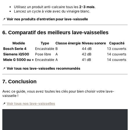
Utilisez un produit anti-calcaire tous les
2-3 mois
.
Lancez un cycle à vide avec du vinaigre blanc.
📌
Voir nos produits d’entretien pour lave-vaisselle
6. Comparatif des meilleurs lave-vaisselles
Modèle
Type
Classe énergie
Niveau sonore
Capacité
Bosch Serie 4
Encastrable
B
44 dB
13 couverts
Siemens iQ500
Pose libre
A
42 dB
14 couverts
Miele G 5000 ou +
Encastrable
A
41 dB
14 couverts
📌
Voir tous nos lave-vaisselles recommandés
7. Conclusion
Avec ce guide, vous avez toutes les clés pour bien choisir votre lave-
vaisselle !
📌
Voir tous nos lave-vaisselles