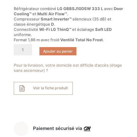
Réfrigérateur combiné
LG GBBSJ10DSW 333 L
avec
Door
Cooling™
et
Multi Air Flow™
.
Compresseur
Smart Inverter™
silencieux (35 dB) et
classe énergétique
D
.
Connectivité
Wi-Fi LG ThinQ™
et éclairage
Soft LED
uniforme.
Format 1,86 m avec froid
Ventilé Total No Frost
.
quantité
Ajouter au panier
de
LG
GBBSJ10DSW
Pour la livraison, votre domicile est difficile d’accès (étage
sans ascenseur) ?
–
Réfrigérateur
combiné
Voir la fiche produit
333
L
1,86
m
Blanc
Paiement sécurisé via