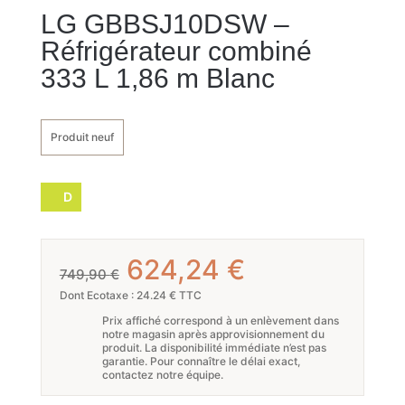
LG GBBSJ10DSW –
Réfrigérateur combiné
333 L 1,86 m Blanc
Produit neuf
D
Le
Le
624,24
€
749,90
€
prix
prix
Dont Ecotaxe : 24.24 € TTC
Prix affiché correspond à un enlèvement dans
initial
actuel
notre magasin après approvisionnement du
produit. La disponibilité immédiate n’est pas
était :
est :
garantie. Pour connaître le délai exact,
contactez notre équipe.
749,90 €.
624,24 €.