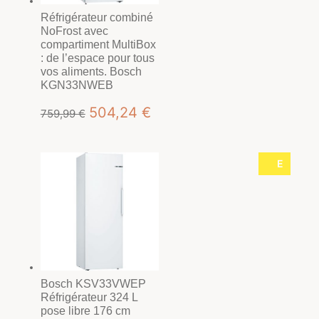
Réfrigérateur combiné
NoFrost avec
compartiment MultiBox
: de l’espace pour tous
vos aliments. Bosch
KGN33NWEB
Le
Le
504,24
€
759,99
€
prix
prix
initial
actuel
E
était :
est :
759,99 €.
504,24 €.
Bosch KSV33VWEP
Réfrigérateur 324 L
pose libre 176 cm