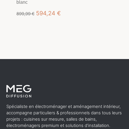
blanc
Le
Le
594,24
€
899,99
€
prix
prix
initial
actuel
était :
est :
899,99 €.
594,24 €.
Spécialiste en électroménager et aménagement intérieur,
accompagne particuliers & professionnels dans tous leurs
projets : cuisines sur mesure, salles de bains,
électroménagers premium et solutions d’installation.