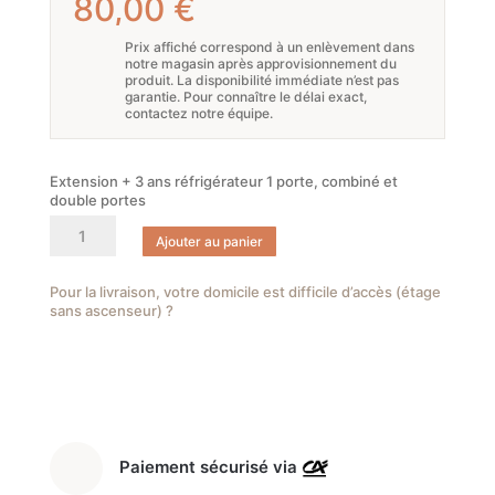
80,00
€
Prix affiché correspond à un enlèvement dans
notre magasin après approvisionnement du
produit. La disponibilité immédiate n’est pas
garantie. Pour connaître le délai exact,
contactez notre équipe.
Extension + 3 ans réfrigérateur 1 porte, combiné et
double portes
quantité
Ajouter au panier
de
Extension
de
Pour la livraison, votre domicile est difficile d’accès (étage
sans ascenseur) ?
garantie
+
3
ans
Réfrigérateur
combiné
SFGRC
Paiement sécurisé via