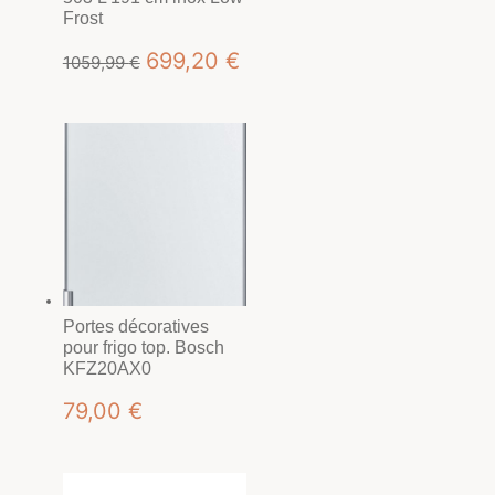
Frost
Le
Le
699,20
€
1059,99
€
prix
prix
initial
actuel
était :
est :
1059,99 €.
699,20 €.
Portes décoratives
pour frigo top. Bosch
KFZ20AX0
79,00
€