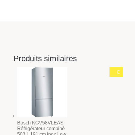
Produits similaires
E
Bosch KGV58VLEAS
Réfrigérateur combiné
503 L 191 cm inox Low