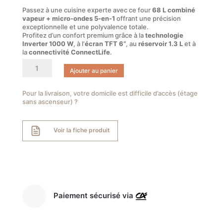
Passez à une cuisine experte avec ce four
68 L combiné
vapeur + micro-ondes 5-en-1
offrant une précision
exceptionnelle et une polyvalence totale.
Profitez d’un confort premium grâce à la
technologie
Inverter 1000 W
, à l’
écran TFT 6”
, au
réservoir 1.3 L
et à
la
connectivité ConnectLife
.
quantité
Ajouter au panier
de
ASKO
OCSM66SSH
Pour la livraison, votre domicile est difficile d’accès (étage
sans ascenseur) ?
Four
combiné
vapeur
Voir la fiche produit
micro-
ondes
60
cm
68
L
5-
Paiement sécurisé via
en-
1
Inox