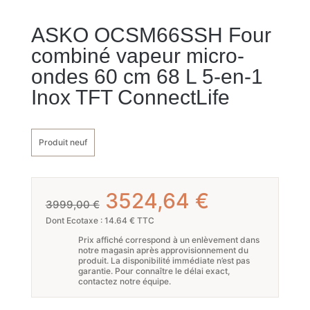
ASKO OCSM66SSH Four
combiné vapeur micro-
ondes 60 cm 68 L 5-en-1
Inox TFT ConnectLife
Produit neuf
Le
Le
3524,64
€
3999,00
€
prix
prix
Dont Ecotaxe : 14.64 € TTC
Prix affiché correspond à un enlèvement dans
initial
actuel
notre magasin après approvisionnement du
produit. La disponibilité immédiate n’est pas
était :
est :
garantie. Pour connaître le délai exact,
contactez notre équipe.
3999,00 €.
3524,64 €