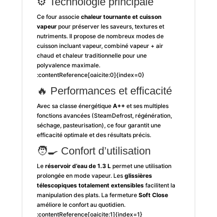
⚙️ Technologie principale
Ce four associe
chaleur tournante et cuisson
vapeur
pour préserver les saveurs, textures et
nutriments. Il propose de nombreux modes de
cuisson incluant vapeur, combiné vapeur + air
chaud et chaleur traditionnelle pour une
polyvalence maximale.
:contentReference[oaicite:0]{index=0}
🔥 Performances et efficacité
Avec sa classe énergétique
A++
et ses multiples
fonctions avancées (SteamDefrost, régénération,
séchage, pasteurisation), ce four garantit une
efficacité optimale et des résultats précis.
🧑‍🍳 Confort d’utilisation
Le
réservoir d’eau de 1.3 L
permet une utilisation
prolongée en mode vapeur. Les
glissières
télescopiques totalement extensibles
facilitent la
manipulation des plats. La fermeture
Soft Close
améliore le confort au quotidien.
:contentReference[oaicite:1]{index=1}