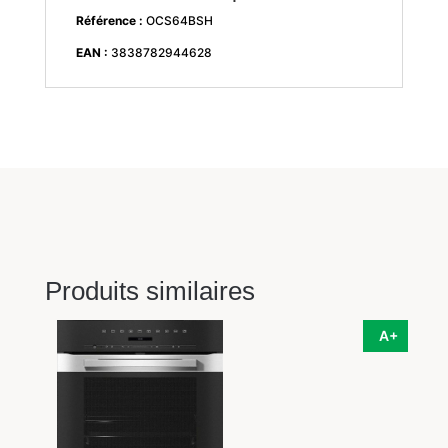
Référence :
OCS64BSH
EAN :
3838782944628
Produits similaires
A+