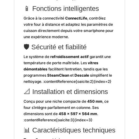
📱 Fonctions intelligentes
Grâce à la connectivité
ConnectLife
, contrôlez
votre four à distance et adaptez les paramètres de
cuisson directement depuis votre smartphone pour
une expérience moderne.
🛡️ Sécurité et fiabilité
Le système de
refroidissement actif
garantit une
température de porte maîtrisée. Les
vitres
démontables
facilitent l’entretien, tandis que les
programmes
SteamClean
et
Descale
simplifient le
nettoyage. :contentReference[oaicite:2]{index=2}
📐 Installation et dimensions
Conçu pour une niche compacte de
450 mm
, ce
four s’intègre parfaitement en colonne. Ses
dimensions sont de
458 x 597 x 564 mm
.
:contentReference[oaicite:3]{index=3}
📊 Caractéristiques techniques