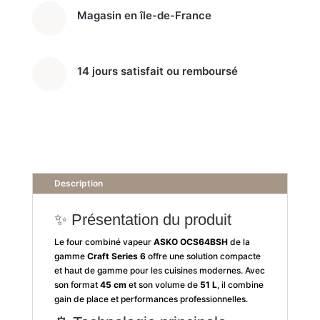
TFT
Magasin en île-de-France
ConnectLife
14 jours satisfait ou remboursé
Description
✨ Présentation du produit
Le four combiné vapeur
ASKO OCS64BSH
de la
gamme
Craft Series 6
offre une solution compacte
et haut de gamme pour les cuisines modernes. Avec
son format
45 cm
et son volume de
51 L
, il combine
gain de place et performances professionnelles.