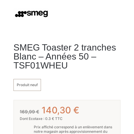
SMEG Toaster 2 tranches
Blanc – Années 50 –
TSF01WHEU
Produit neuf
Le
Le
140,30
€
169,99
€
prix
prix
Dont Ecotaxe : 0.3 € TTC
Prix affiché correspond à un enlèvement dans
initial
actuel
notre magasin après approvisionnement du