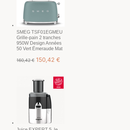
SMEG TSF01EGMEU
Grille-pain 2 tranches
950W Design Années
50 Vert Émeraude Mat
Le
Le
150,42
€
160,42
€
prix
prix
initial
actuel
était :
est :
160,42 €.
150,42 €.
Juice EXPERT 5, le