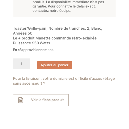
produit. La disponibilité immédiate n’est pas
était :
est :
garantie. Pour connaître le délai exact,
contactez notre équipe.
169,99 €.
140,30 €.
Toaster/Grille-pain, Nombre de tranches: 2, Blanc,
Années 50
Le + produit Manette commande rétro-éclairée
Puissance 950 Watts
En réapprovisionnement.
quantité
Ajouter au panier
de
SMEG
Toaster
Pour la livraison, votre domicile est difficile d’accès (étage
sans ascenseur) ?
2
tranches
Blanc
Voir la fiche produit
-
Années
50
-
TSF01WHEU