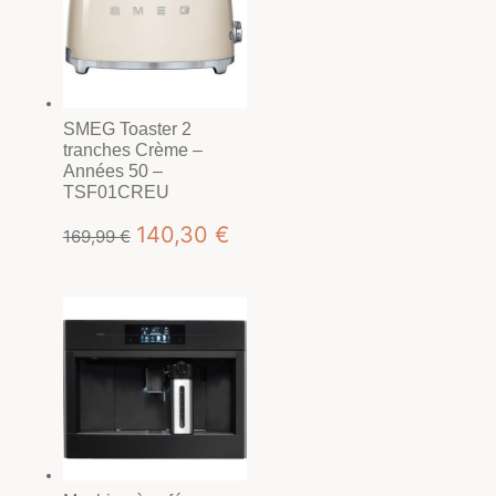
SMEG Toaster 2
tranches Crème –
Années 50 –
TSF01CREU
Le
Le
140,30
€
169,99
€
prix
prix
initial
actuel
était :
est :
169,99 €.
140,30 €.