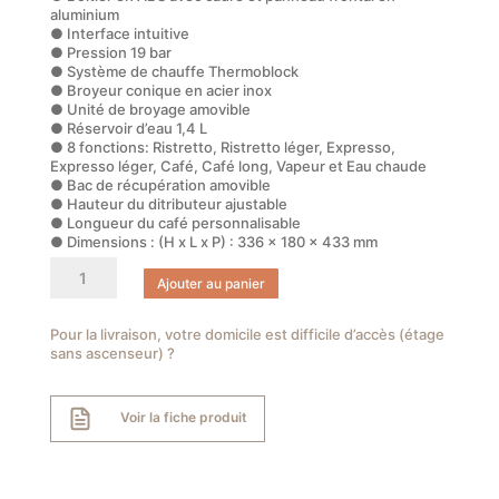
aluminium
● Interface intuitive
● Pression 19 bar
● Système de chauffe Thermoblock
● Broyeur conique en acier inox
● Unité de broyage amovible
● Réservoir d’eau 1,4 L
● 8 fonctions: Ristretto, Ristretto léger, Expresso,
Expresso léger, Café, Café long, Vapeur et Eau chaude
● Bac de récupération amovible
● Hauteur du ditributeur ajustable
● Longueur du café personnalisable
● Dimensions : (H x L x P) : 336 x 180 x 433 mm
quantité
Ajouter au panier
de
Machine
à
Pour la livraison, votre domicile est difficile d’accès (étage
sans ascenseur) ?
café
automatique
avec
Voir la fiche produit
broyeur
intégré
Collezione
Smeg