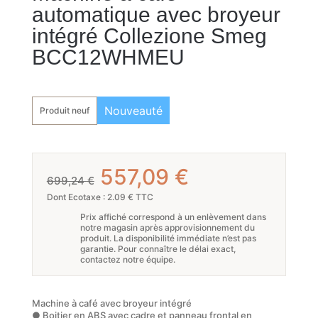
automatique avec broyeur
intégré Collezione Smeg
BCC12WHMEU
Nouveauté
Produit neuf
Le
Le
557,09
€
699,24
€
prix
prix
Dont Ecotaxe : 2.09 € TTC
Prix affiché correspond à un enlèvement dans
initial
actuel
notre magasin après approvisionnement du
produit. La disponibilité immédiate n’est pas
était :
est :
garantie. Pour connaître le délai exact,
contactez notre équipe.
699,24 €.
557,09 €.
Machine à café avec broyeur intégré
● Boitier en ABS avec cadre et panneau frontal en