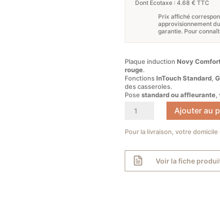
prix
Dont Ecotaxe : 4.68 € TTC
Prix affiché correspo
initial
approvisionnement du p
garantie. Pour connaît
était :
1099,0
Plaque induction
Novy Comfort
rouge
.
Fonctions
InTouch Standard
,
G
des casseroles.
Pose
standard ou affleurante
,
quantité
Ajouter au p
de
Plaque
Pour la livraison, votre domicile
induction
Novy
Voir la fiche produi
Comfort
80
cm
4
zones
–