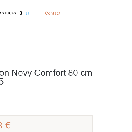
Contact
 ASTUCES
ion Novy Comfort 80 cm
5
Le
8
€