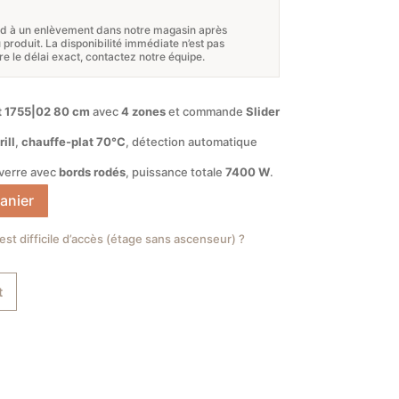
prix
nd à un enlèvement dans notre magasin après
actuel
roduit. La disponibilité immédiate n’est pas
re le délai exact, contactez notre équipe.
est :
0 €.
779,68 €.
 1755|02
80 cm
avec
4 zones
et commande
Slider
rill
,
chauffe-plat 70°C
, détection automatique
 verre avec
bords rodés
, puissance totale
7400 W
.
anier
 est difficile d’accès (étage sans ascenseur) ?
t