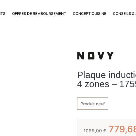
ITS
OFFRES DE REMBOURSEMENT
CONCEPT CUISINE
CONSEILS &
Plaque induct
4 zones – 175
Produit neuf
Le
779,6
1099,00
€