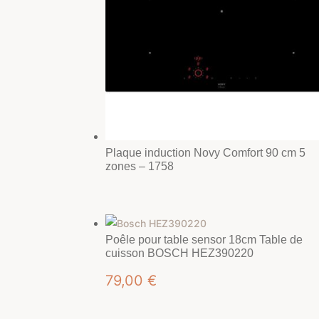
Plaque induction Novy Comfort 90 cm 5
zones – 1758
Poêle pour table sensor 18cm Table de
cuisson BOSCH HEZ390220
79,00
€