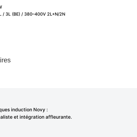
 W
2L / 3L (BE) / 380–400V 2L+N/2N
ires
ques induction Novy :
liste et intégration affleurante.