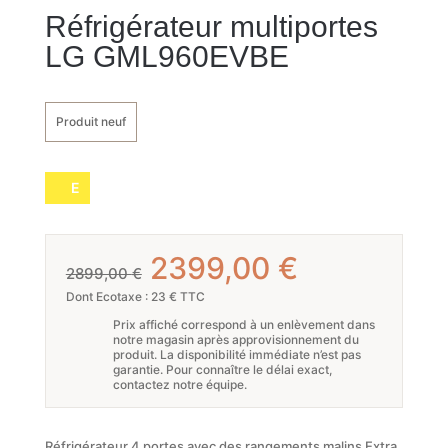
Réfrigérateur multiportes
LG GML960EVBE
Produit neuf
E
Le
Le
2399,00
€
2899,00
€
prix
prix
Dont Ecotaxe : 23 € TTC
Prix affiché correspond à un enlèvement dans
initial
actuel
notre magasin après approvisionnement du
produit. La disponibilité immédiate n’est pas
était :
est :
garantie. Pour connaître le délai exact,
contactez notre équipe.
2899,00 €.
2399,00 €
Réfrigérateur 4 portes avec des rangements malins Extra