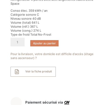
Space
Conso élec. 359 kWh / an
Catégorie sonore C
Niveau sonore 40 dB
Volume (total) 641 L
Volume (réf.) 367 L
Volume (cong.) 274 L
Type de froid Total No-Frost
quantité
Ajouter au panier
de
Réfrigérateur
multiportes
Pour la livraison, votre domicile est difficile d’accès (étage
sans ascenseur) ?
LG
GML960EVBE
Voir la fiche produit
Paiement sécurisé via