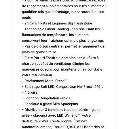
- 2 compartiments Extra Space : profitez d’espaces
de rangement supplémentaires pour les aliments du
quotidien tels que le fromage, la charcuterie ou les
oeufs
- 2 tiroirs Fruits et Légumes Big Fresh Zone
- Technologie Linear Cooling+ : en réduisant les
fluctuations de température, les aliments
conservent leur fraîcheur optimale plus longtemps
- Pas de cloison centrale : permet le rangement de
plats de grande taille
- Filtre Pure N Fresh : la combinaison du filtre à
charbon actif et du ventilateur élimine les
mauvaises odeurs pour maintenir un air pur dans
votre réfrigérateur
- Revêtement Metal Fresh™
- Eclairage Soft LED. Congélateur No-Frost : 274 L
- 4 tiroirs
- Fonction Congélation rapide
- Fabrique à glace Slim Spaceplus
- Distributeur 3 fonctions (eau tempérée - glace
pilée - glaçons) avec LED UVnano™ : votre
distributeur d’eau reste propre. Éliminez
automatiquement jusqu’à 99,99% des bactéries se