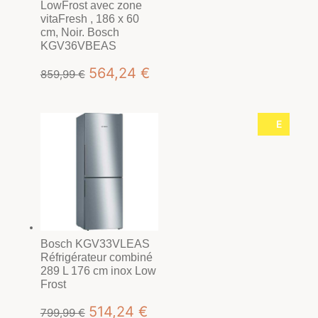
LowFrost avec zone
vitaFresh , 186 x 60
cm, Noir. Bosch
KGV36VBEAS
Le
Le
564,24
€
859,99
€
prix
prix
initial
actuel
E
était :
est :
859,99 €.
564,24 €.
Bosch KGV33VLEAS
Réfrigérateur combiné
289 L 176 cm inox Low
Frost
Le
Le
514,24
€
799,99
€