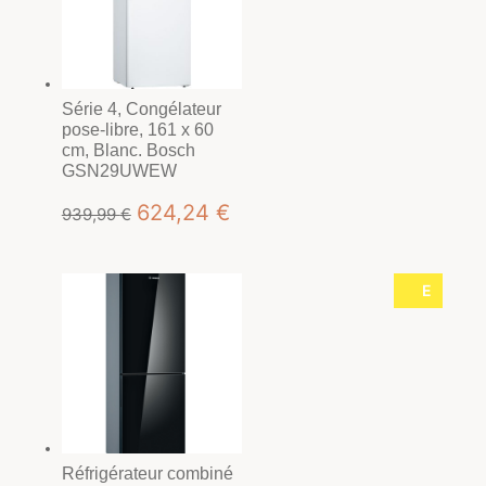
Série 4, Congélateur
pose-libre, 161 x 60
cm, Blanc. Bosch
GSN29UWEW
Le
Le
624,24
€
939,99
€
prix
prix
initial
actuel
E
était :
est :
939,99 €.
624,24 €.
Réfrigérateur combiné