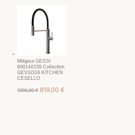
initial
actuel
était :
est :
949,00 €.
699,00 €.
Mitigeur GESSI
60014#239 Collection
GESSI316 KITCHEN
CESELLO
Le
Le
819,00
€
1099,00
€
prix
prix
initial
actuel
était :
est :
1099,00 €.
819,00 €.