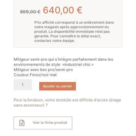
Le
Le
640,00
€
899,00
€
prix
prix
Prix affiché correspond à un enlèvement dans
notre magasin après approvisionnement du
initial
actuel
produit. La disponibilité immédiate n’est pas
garantie. Pour connaître le délai exact,
était :
est :
contactez notre équipe.
899,00 €.
640,00 €.
Mitigeur semi-pro qui s’intègre parfaitement dans les
environnements de style »industriel chic »
Mitigeur avec bec pro/semi-pro
Couleur Finox/noir mat
quantité
Ajouter au panier
de
GESSI
Mitigeur
Pour la livraison, votre domicile est difficile d’accès (étage
sans ascenseur) ?
60205#599
-
Collection
Voir la fiche produit
OFFICINE
GESSI-