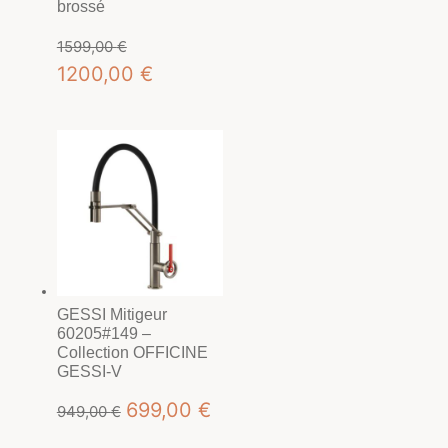
brossé
1599,00
€
Le
Le
1200,00
€
prix
prix
initial
actuel
était :
est :
1599,00 €.
1200,00 €.
GESSI Mitigeur
60205#149 –
Collection OFFICINE
GESSI-V
Le
Le
699,00
€
949,00
€
prix
prix