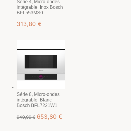
Serie 4, Micro-ondes
intégrable, Inox Bosch
BFL553MS0
313,80
€
Série 8, Micro-ondes
intégrable, Blanc
Bosch BFL7221W1
Le
Le
653,80
€
949,99
€
prix
prix