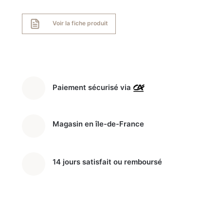
LMS4253TBX
Micro-
Voir la fiche produit
ondes
encastrable
gril
25
L
Paiement sécurisé via
Magasin en île-de-France
14 jours satisfait ou remboursé