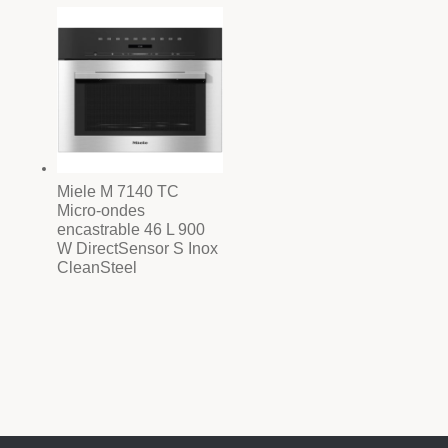
initial
actuel
était :
est :
949,99 €.
653,80 €.
Miele M 7140 TC
Micro-ondes
encastrable 46 L 900
W DirectSensor S Inox
CleanSteel