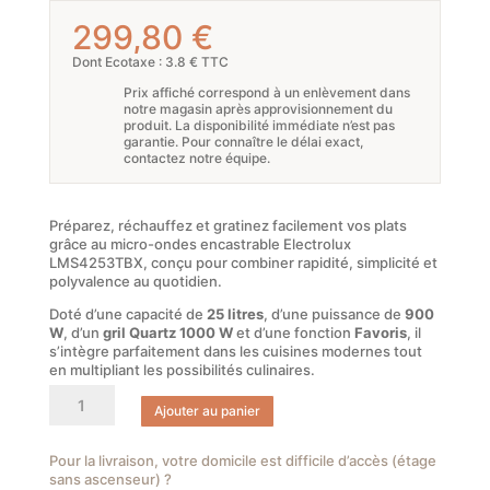
299,80
€
Dont Ecotaxe : 3.8 € TTC
Prix affiché correspond à un enlèvement dans
notre magasin après approvisionnement du
produit. La disponibilité immédiate n’est pas
garantie. Pour connaître le délai exact,
contactez notre équipe.
Préparez, réchauffez et gratinez facilement vos plats
grâce au micro-ondes encastrable Electrolux
LMS4253TBX, conçu pour combiner rapidité, simplicité et
polyvalence au quotidien.
Doté d’une capacité de
25 litres
, d’une puissance de
900
W
, d’un
gril Quartz 1000 W
et d’une fonction
Favoris
, il
s’intègre parfaitement dans les cuisines modernes tout
en multipliant les possibilités culinaires.
quantité
Ajouter au panier
de
Electrolux
Série
Pour la livraison, votre domicile est difficile d’accès (étage
sans ascenseur) ?
500