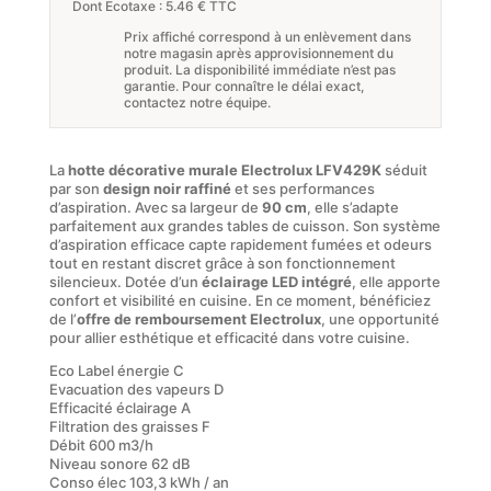
Dont Ecotaxe : 5.46 € TTC
Prix affiché correspond à un enlèvement dans
notre magasin après approvisionnement du
produit. La disponibilité immédiate n’est pas
garantie. Pour connaître le délai exact,
contactez notre équipe.
La
hotte décorative murale Electrolux LFV429K
séduit
par son
design noir raffiné
et ses performances
d’aspiration. Avec sa largeur de
90 cm
, elle s’adapte
parfaitement aux grandes tables de cuisson. Son système
d’aspiration efficace capte rapidement fumées et odeurs
tout en restant discret grâce à son fonctionnement
silencieux. Dotée d’un
éclairage LED intégré
, elle apporte
confort et visibilité en cuisine. En ce moment, bénéficiez
de l’
offre de remboursement Electrolux
, une opportunité
pour allier esthétique et efficacité dans votre cuisine.
Eco Label énergie C
Evacuation des vapeurs D
Efficacité éclairage A
Filtration des graisses F
Débit 600 m3/h
Niveau sonore 62 dB
Conso élec 103,3 kWh / an