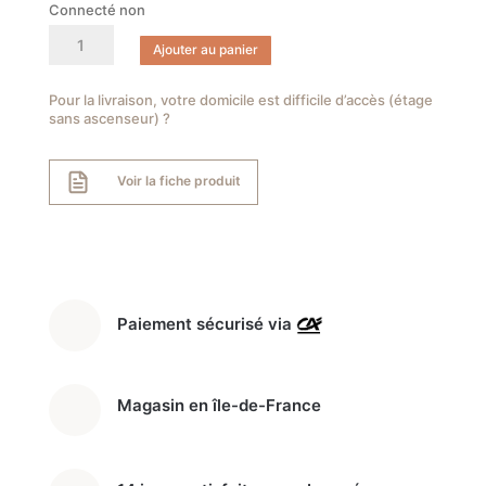
Connecté non
quantité
Ajouter au panier
de
ELECTROLUX
LFV429K
Pour la livraison, votre domicile est difficile d’accès (étage
sans ascenseur) ?
Hotte
décorative
murale
Voir la fiche produit
90cm
Paiement sécurisé via
Magasin en île-de-France