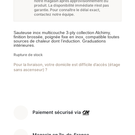
notre magasin après approvisionnement du
initial
actuel
produit. La disponibilité immédiate n’est pas
garantie. Pour connaître le délai exact,
était :
est :
contactez notre équipe.
159,00 €.
119,00 €.
Sauteuse inox multicouche 3-ply collection Alchimy,
finition brossée, poignée fixe en inox, compatible toutes
sources de chaleur dont l’induction. Graduations
intérieures.
Rupture de stock
Pour la livraison, votre domicile est difficile d’accès (étage
sans ascenseur) ?
Paiement sécurisé via
Magasin en île-de-France