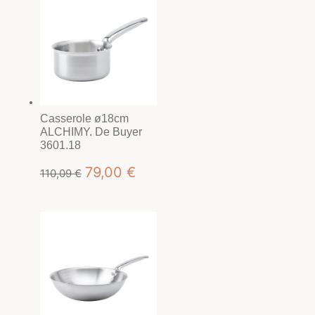
Casserole ø18cm
ALCHIMY. De Buyer
3601.18
Le
Le
79,00
€
110,09
€
prix
prix
initial
actuel
était :
est :
110,09 €.
79,00 €.