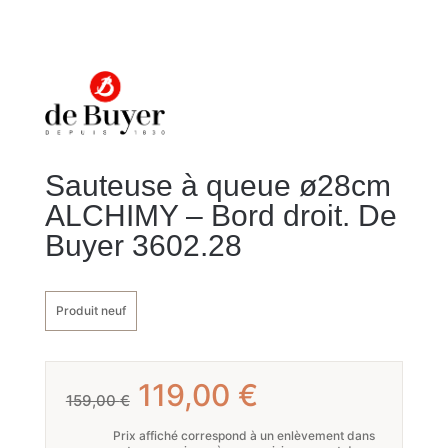
Sauteuse à queue ø28cm
ALCHIMY – Bord droit. De
Buyer 3602.28
Produit neuf
Le
Le
119,00
€
159,00
€
prix
prix
Prix affiché correspond à un enlèvement dans