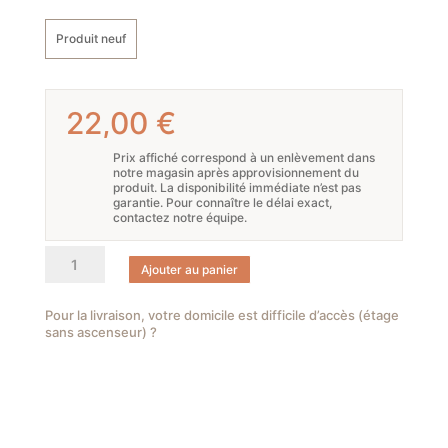
Produit neuf
22,00
€
Prix affiché correspond à un enlèvement dans
notre magasin après approvisionnement du
produit. La disponibilité immédiate n’est pas
garantie. Pour connaître le délai exact,
contactez notre équipe.
quantité
Ajouter au panier
de
Support
pour
Pour la livraison, votre domicile est difficile d’accès (étage
sans ascenseur) ?
verres.
Bosch
SMZ5300