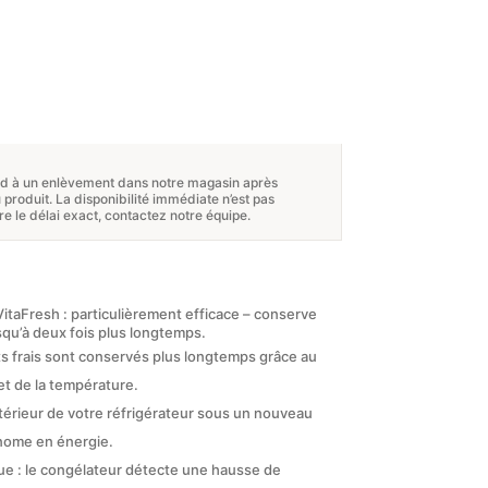
nd à un enlèvement dans notre magasin après
roduit. La disponibilité immédiate n’est pas
re le délai exact, contactez notre équipe.
itaFresh : particulièrement efficace – conserve
usqu’à deux fois plus longtemps.
its frais sont conservés plus longtemps grâce au
et de la température.
ntérieur de votre réfrigérateur sous un nouveau
onome en énergie.
e : le congélateur détecte une hausse de