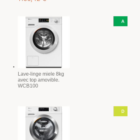
prix
prix
initial
actuel
A
était :
est :
1494,42 €.
1199,42 €.
Lave-linge miele 8kg
avec top amovible.
WCB100
D