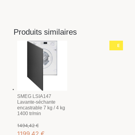
Produits similaires
E
SMEG LSIA147
Lavante-séchante
encastrable 7 kg / 4 kg
1400 tr/min
1494,42
€
Le
Le
1199,42
€