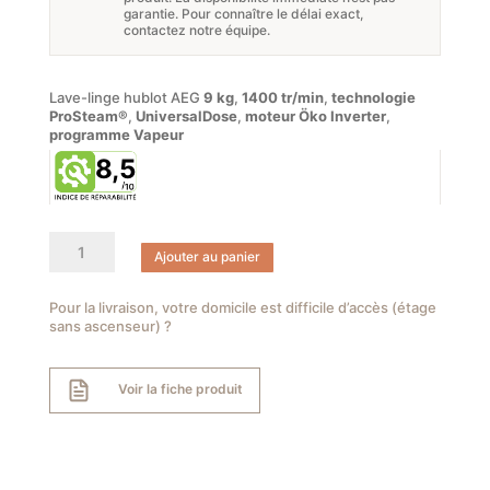
était :
est :
garantie. Pour connaître le délai exact,
contactez notre équipe.
799,90 €.
630,42 €.
Lave-linge hublot AEG
9 kg
,
1400 tr/min
,
technologie
ProSteam®
,
UniversalDose
,
moteur Öko Inverter
,
programme Vapeur
8,5
quantité
Ajouter au panier
de
Lave-
linge
Pour la livraison, votre domicile est difficile d’accès (étage
sans ascenseur) ?
hublot
AEG
Série
Voir la fiche produit
7000
ProSteam
LFR73A943V
9
kg