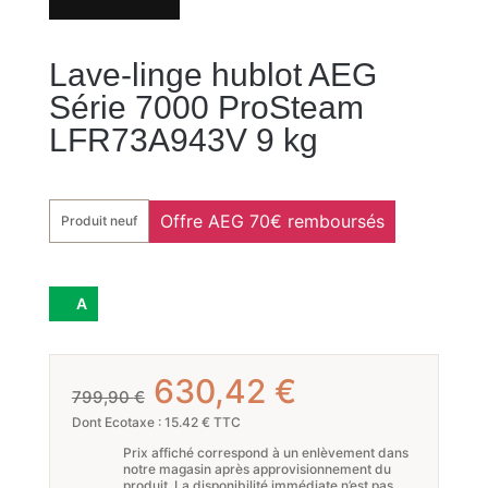
Lave-linge hublot AEG
Série 7000 ProSteam
LFR73A943V 9 kg
Offre AEG 70€ remboursés
Produit neuf
A
Le
Le
630,42
€
799,90
€
prix
prix
Dont Ecotaxe : 15.42 € TTC
Prix affiché correspond à un enlèvement dans
initial
actuel
notre magasin après approvisionnement du
produit. La disponibilité immédiate n’est pas