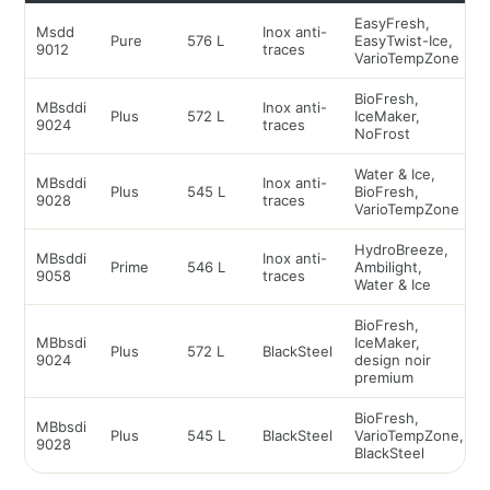
EasyFresh,
Msdd
Inox anti-
Pure
576 L
EasyTwist-Ice,
9012
traces
VarioTempZone
BioFresh,
MBsddi
Inox anti-
Plus
572 L
IceMaker,
9024
traces
NoFrost
Water & Ice,
MBsddi
Inox anti-
Plus
545 L
BioFresh,
9028
traces
VarioTempZone
HydroBreeze,
MBsddi
Inox anti-
Prime
546 L
Ambilight,
9058
traces
Water & Ice
BioFresh,
MBbsdi
IceMaker,
Plus
572 L
BlackSteel
9024
design noir
premium
BioFresh,
MBbsdi
Plus
545 L
BlackSteel
VarioTempZone,
9028
BlackSteel