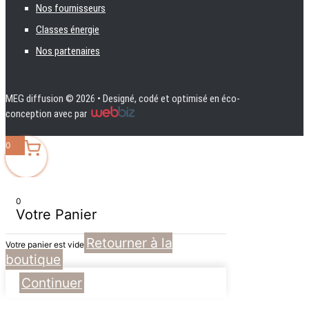
Nos fournisseurs
Classes énergie
Nos partenaires
MEG diffusion
© 2026 • Designé, codé et optimisé en éco-
conception avec
par
0
0
Votre Panier
Retourner à la
Votre panier est vide
boutique
Continuer