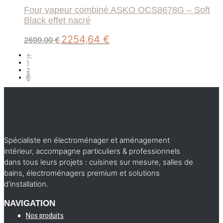
Four vapeur combiné ASKO OCS8678G – Soft
Black effet nacré
Le
Le
2254,64
€
2699,00
€
prix
prix
initial
actuel
←
était :
est :
1
2699,00 €.
2254,64 €.
2
3
Spécialiste en électroménager et aménagement
intérieur, accompagne particuliers & professionnels
dans tous leurs projets : cuisines sur mesure, salles de
bains, électroménagers premium et solutions
d’installation.
NAVIGATION
Nos produits