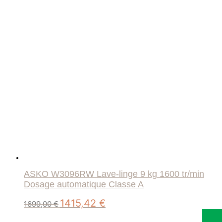
ASKO W3096RW Lave-linge 9 kg 1600 tr/min
Dosage automatique Classe A
Le
Le
1415,42
€
1699,00
€
prix
prix
initial
actuel