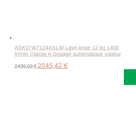
ASKO W7124XXLW Lave-linge 12 kg 1400
tr/min Classe A Dosage automatique vapeur
Le
Le
2045,42
€
2499,00
€
prix
prix
initial
actuel
était :
est :
2499,00 €.
2045,42 €.