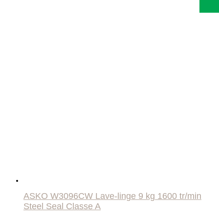
était :
est :
1699,00 €.
1415,42 €.
ASKO W3096CW Lave-linge 9 kg 1600 tr/min
Steel Seal Classe A