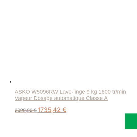
ASKO W5096RW Lave-linge 9 kg 1600 tr/min
Vapeur Dosage automatique Classe A
Le
Le
1735,42
€
2099,00
€
prix
prix
initial
actuel
était :
est :
2099,00 €.
1735,42 €.