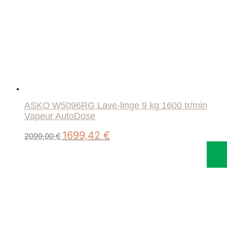
ASKO W5096RG Lave-linge 9 kg 1600 tr/min
Vapeur AutoDose
Le
Le
1699,42
€
2099,00
€
prix
prix
initial
actuel
était :
est :
2099,00 €.
1699,42 €.