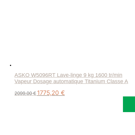
ASKO W5096RT Lave-linge 9 kg 1600 tr/min
Vapeur Dosage automatique Titanium Classe A
Le
Le
1775,20
€
2099,00
€
prix
prix
initial
actuel
était :
est :
2099,00 €.
1775,20 €.