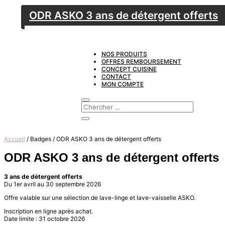
ODR ASKO 3 ans de détergent offerts
ODR ASKO 3 ans de détergent offerts
ODR ASKO 3 ans de détergent offerts
ODR ASKO 3 ans de détergent offerts
ODR ASKO 3 ans de détergent offerts
ODR ASKO 3 ans de détergent offerts
ODR ASKO 3 ans de détergent offerts
ODR ASKO 3 ans de détergent offerts
ODR ASKO 3 ans de détergent offerts
ODR ASKO 3 ans de détergent offerts
ODR ASKO 3 ans de détergent offerts
ODR ASKO 3 ans de détergent offerts
NOS PRODUITS
OFFRES REMBOURSEMENT
CONCEPT CUISINE
CONTACT
MON COMPTE
Accueil
/ Badges / ODR ASKO 3 ans de détergent offerts
ODR ASKO 3 ans de détergent offerts
3 ans de détergent offerts
Du 1er avril au 30 septembre 2026
Offre valable sur une sélection de lave-linge et lave-vaisselle ASKO.
Inscription en ligne après achat.
Date limite : 31 octobre 2026