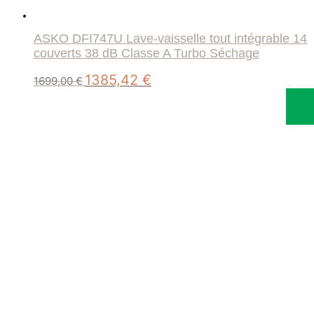
ASKO DFI747U Lave-vaisselle tout intégrable 14
couverts 38 dB Classe A Turbo Séchage
Le
Le
1385,42
€
1699,00
€
prix
prix
initial
actuel
était :
est :
1699,00 €.
1385,42 €.