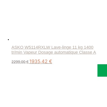
ASKO W5114RXLW Lave-linge 11 kg 1400
tr/min Vapeur Dosage automatique Classe A
Le
Le
1935,42
€
2299,00
€
prix
prix
initial
actuel
était :
est :
2299,00 €.
1935,42 €.