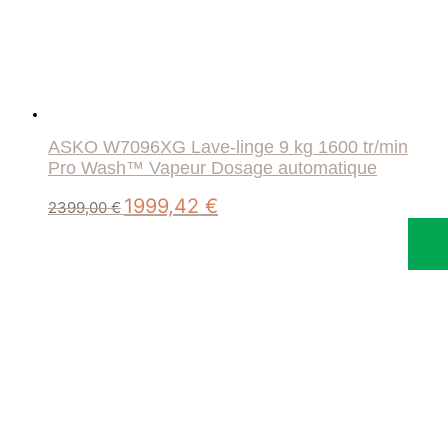
ASKO W7096XG Lave-linge 9 kg 1600 tr/min
Pro Wash™ Vapeur Dosage automatique
Le
Le
1999,42
€
2399,00
€
prix
prix
initial
actuel
était :
est :
2399,00 €.
1999,42 €.