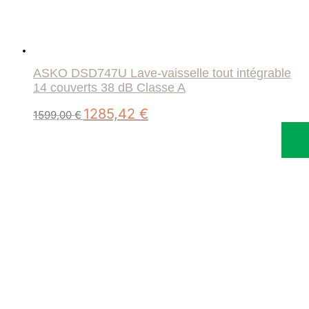
ASKO DSD747U Lave-vaisselle tout intégrable
14 couverts 38 dB Classe A
Le
Le
1285,42
€
1599,00
€
prix
prix
initial
actuel
était :
est :
1599,00 €.
1285,42 €.