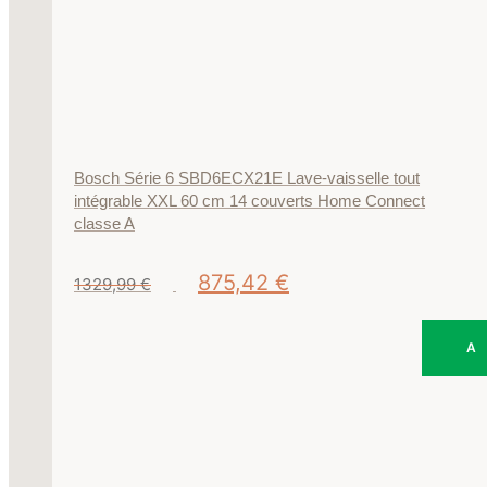
Bosch Série 6 SBD6ECX21E Lave-vaisselle tout
intégrable XXL 60 cm 14 couverts Home Connect
classe A
Le
Le
875,42
€
1329,99
€
prix
prix
initial
actuel
était :
est :
1329,99 €.
875,42 €.
A