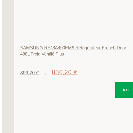
SAMSUNG RF48A400EM9 Réfrigérateur French Door
488L Froid Ventilé Plus
Le
Le
830,20
€
899,20
€
prix
prix
initial
actuel
était :
est :
899,20 €.
830,20 €.
A++