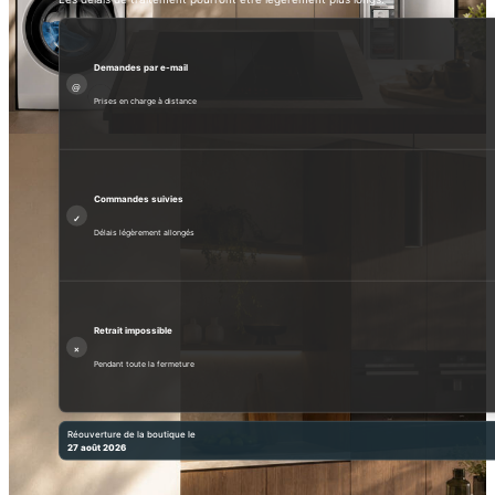
Demandes par e-mail
@
Prises en charge à distance
Commandes suivies
✓
Délais légèrement allongés
Retrait impossible
×
Pendant toute la fermeture
Réouverture de la boutique le
27 août 2026