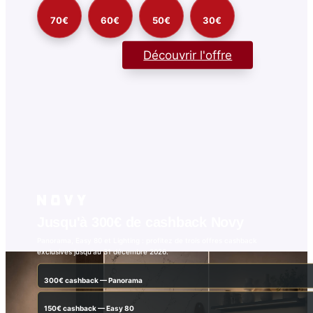
70€
60€
50€
30€
Découvrir l'offre
Jusqu'à 300€ de cashback Novy
Panorama, Easy 80 et Lighting : profitez de trois offres cashback
exclusives jusqu'au 31 décembre 2026.
300€ cashback — Panorama
150€ cashback — Easy 80