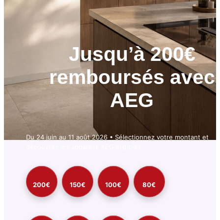
Jusqu’à 200€
remboursés avec
AEG
Du 24 juin au 11 août 2026 • Sélectionnez votre montant et
découvrez les appareils AEG éligibles.
200€
150€
100€
80€