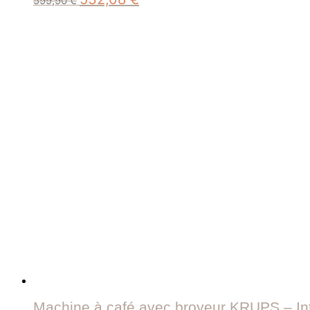
599,90
€
prix
prix
initial
actuel
était :
est :
599,90 €.
532,08 €.
Machine à café avec broyeur KRUPS – In