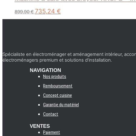
Le
Le
735,24
€
899,90
€
prix
prix
initial
actuel
était :
est :
899,90 €.
735,24 €.
Spécialiste en électroménager et aménagement intérieur, accomp
électroménagers premium et solutions d’installation.
NAVIGATION
Nos produits
Remboursement
Concept cuisine
Garantie du matériel
Contact
VENTES
Paiement