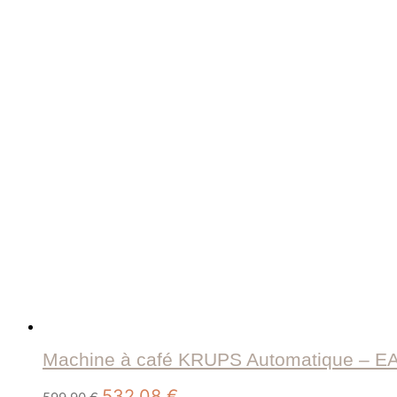
était :
est :
379,90 €.
309,09 €.
Machine à café KRUPS Automatique – 
Le
Le
532,08
€