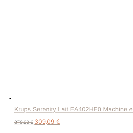
Krups Serenity Lait EA402HE0 Machine ex
Le
Le
309,09
€
379,90
€
prix
prix
initial
actuel